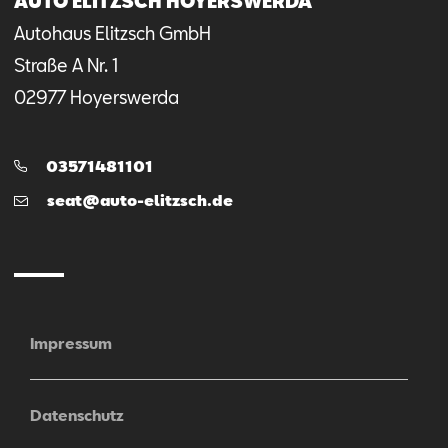
AUTO ELITZSCH HOYERSWERDA
Autohaus Elitzsch GmbH
Straße A Nr.
1
02977
Hoyerswerda
Telefon:
03571481101
E-
seat@auto-elitzsch.de
Mail
Impressum
Datenschutz