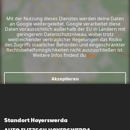
Mit der Nutzung dieses Dienstes werden deine Daten
an Google weitergeleitet. Google verarbeitet diese
Daten voraussichtlich außerhalb der EU in Ländern mit
geringerem Datenschutzniveau, wobei trotz
weitreichender vertraglicher Regelungen das Risiko
des Zugriffs staatlicher Behörden und eingeschränkter
Rechtsbehelfsmöglichkeiten nicht auszuschließen ist.
Weitere Infos findest du
hier.
Akzeptieren
Mail schreiben
Kontaktformular
Anrufen
Standort Hoyerswerda