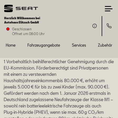
Herzlich Willkommen bei
Autohaus Elitzsch GmbH
Home
Geschlossen
Öffnet um 08:00 Uhr
Fahrzeugangebote
Home
Fahrzeugangebote
Services
Zubehör
Services
1 Vorbehaltlich beihilferechtlicher Genehmigung durch die
EU-Kommission. Förderberechtigt sind Privatpersonen
Zubehör
mit einem zu versteuernden
Haushaltsjahreseinkommenbis 80.000 €, erhöht um
jeweils 5.000 € für bis zu zwei Kinder (max. 90.000 €).
SEAT FOR BUSINESS
Gefördert werden nach dem 1. Januar 2026 erstmals in
Deutschland zugelassene Neufahrzeuge der Klasse M1 –
Über uns
sowohl rein batterieelektrische Fahrzeuge als auch
Plug‑in‑Hybride (PHEV), wenn sie max. 60 g CO₂/km